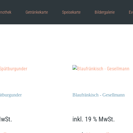
inothek
Getränkekarte
Speisekarte
Bildergalerie
Ev
ätburgunder
Blaufränkisch - Gesellmann
18,90
€
MwSt.
inkl. 19 % MwSt.