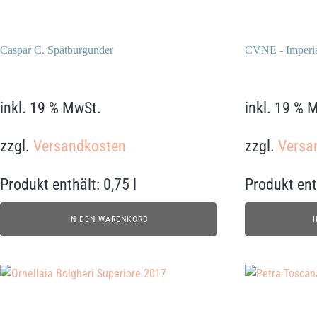
Caspar C. Spätburgunder
CVNE - Imperia
59,90
€
69,90
€
inkl. 19 % MwSt.
inkl. 19 % 
zzgl.
Versandkosten
zzgl.
Versa
Produkt enthält: 0,75
l
Produkt ent
IN DEN WARENKORB