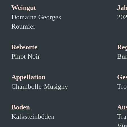
Weingut
Ja
Domaine Georges
20
Roumier
Rebsorte
Re
Pinot Noir
Bur
Appellation
Ge
Chambolle-Musigny
Tro
Boden
Au
Kalksteinböden
Tra
Vin