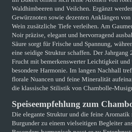
Waldhimbeeren und Veilchen. Ergänzt werden
Gewürznoten sowie dezenten Anklängen von 
Wein zusätzliche Tiefe verleihen. Am Gaumen 
Noir präzise, elegant und hervorragend ausbal
Säure sorgt für Frische und Spannung, währe
eine seidige Struktur schaffen. Der Jahrgang 
Frucht mit bemerkenswerter Leichtigkeit und
besondere Harmonie. Im langen Nachhall treff
florale Nuancen und feine Mineralität aufeina
die klassische Stilistik von Chambolle-Musig
Speiseempfehlung zum Chambo
Die elegante Struktur und die feine Aromati
Burgunder zu einem vielseitigen Begleiter an
Besonders harmonisch passt er zu Entenbrust,