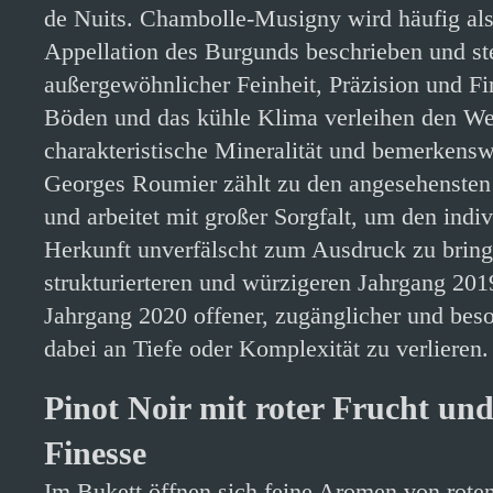
de Nuits. Chambolle-Musigny wird häufig als 
Appellation des Burgunds beschrieben und ste
außergewöhnlicher Feinheit, Präzision und Fi
Böden und das kühle Klima verleihen den We
charakteristische Mineralität und bemerkens
Georges Roumier zählt zu den angesehenste
und arbeitet mit großer Sorgfalt, um den indi
Herkunft unverfälscht zum Ausdruck zu brin
strukturierteren und würzigeren Jahrgang 2019
Jahrgang 2020 offener, zugänglicher und bes
dabei an Tiefe oder Komplexität zu verlieren.
Pinot Noir mit roter Frucht un
Finesse
Im Bukett öffnen sich feine Aromen von rote