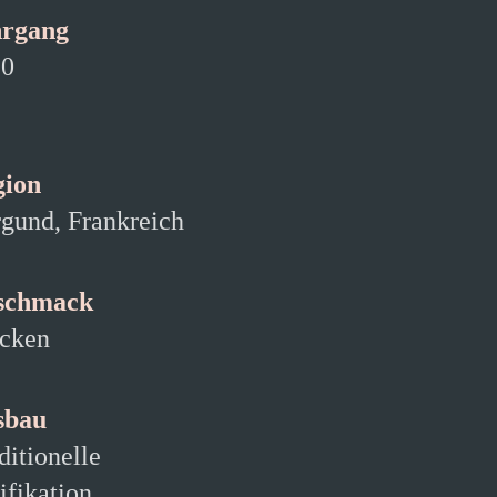
hrgang
20
gion
gund, Frankreich
schmack
cken
sbau
ditionelle
ifikation,