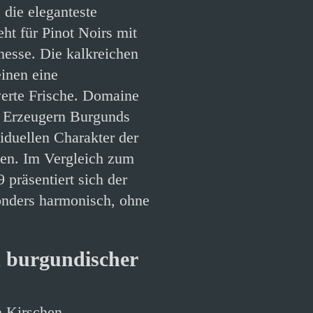
die eleganteste
ht für Pinot Noirs mit
nesse. Die kalkreichen
inen eine
werte Frische. Domaine
n Erzeugern Burgunds
viduellen Charakter der
gen. Im Vergleich zum
 präsentiert sich der
onders harmonisch, ohne
d burgundischer
n Kirschen,