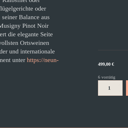
ügelgerichte oder
n seiner Balance aus
Musigny Pinot Noir
t die elegante Seite
vollsten Ortsweinen
er und internationale
ment unter
https://neun-
499,00
€
6 vorrätig
Chambolle-
Musigny
2020
Menge