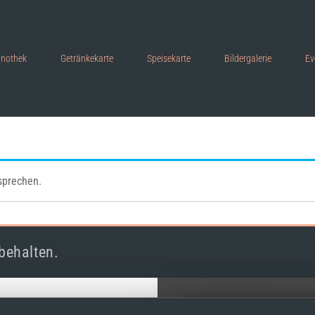
inothek
Getränkekarte
Speisekarte
Bildergalerie
Ev
sprechen.
behalten.