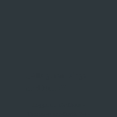
„Alle guten Dinge
sind NeuN“
Loggia am Stadthaus -
Thomas-Mann-Straße 2-4 -