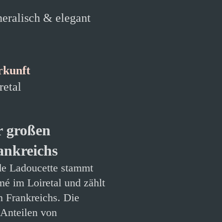
eralisch & elegant
rkunft
retal
r großen
ankreichs
e Ladoucette stammt
é im Loiretal und zählt
 Frankreichs. Die
 Anteilen von