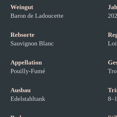
Weingut
Ja
Baron de Ladoucette
20
Rebsorte
Re
Sauvignon Blanc
Loi
Appellation
Ge
Pouilly-Fumé
Tro
Ausbau
Tr
Edelstahltank
8–1