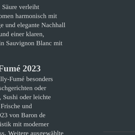
 Säure verleiht
romen harmonisch mit
ge und elegante Nachhall
und einer klaren,
ein Sauvignon Blanc mit
-Fumé 2023
uilly-Fumé besonders
schgerichten oder
Sushi oder leichte
 Frische und
023 von Baron de
listik mit moderner
ss. Weitere ausgewählte