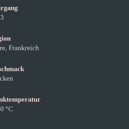
hrgang
23
gion
re, Frankreich
schmack
cken
inktemperatur
0 °C