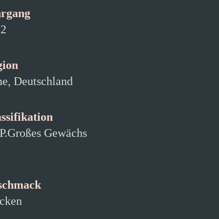
hrgang
22
gion
e, Deutschland
ssifikation
P.Großes Gewächs
schmack
cken