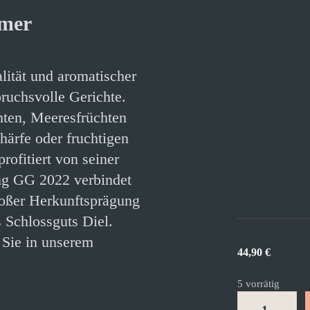
imer
lität und aromatischer
pruchsvolle Gerichte.
hten, Meeresfrüchten
härfe oder fruchtigen
fitiert von seiner
ing GG 2022 verbindet
roßer Herkunftsprägung
 Schlossguts Diel.
 Sie in unserem
44,90
€
5 vorrätig