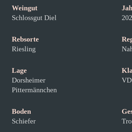
Weingut
Ja
Schlossgut Diel
20
Rebsorte
Re
Riesling
Nah
Lage
Kla
Dorsheimer
VD
Pittermännchen
Boden
Ge
Schiefer
Tro