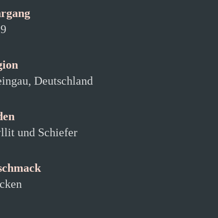
hrgang
19
gion
ingau, Deutschland
den
llit und Schiefer
schmack
cken