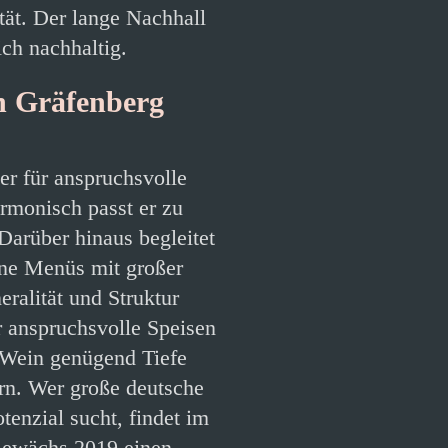
tät. Der lange Nachhall
ich nachhaltig.
h Gräfenberg
ter für anspruchsvolle
rmonisch passt er zu
Darüber hinaus begleitet
ne Menüs mit großer
ralität und Struktur
r anspruchsvolle Speisen
r Wein genügend Tiefe
ern. Wer große deutsche
tenzial sucht, findet im
Gewächs 2019 einen