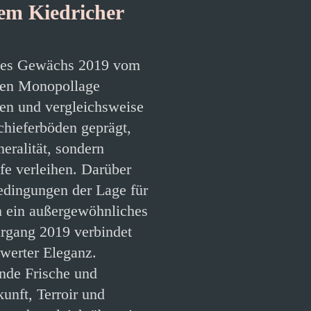
em Kiedricher
sses Gewächs 2019 vom
ten Monopollage
len und vergleichsweise
chieferböden geprägt,
eralität, sondern
fe verleihen. Darüber
edingungen der Lage für
n ein außergewöhnliches
rgang 2019 verbindet
werter Eleganz.
ende Frische und
kunft, Terroir und