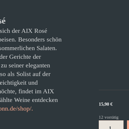
sé
t sich der AIX Rosé
Speisen. Besonders schön
 sommerlichen Salaten.
der Gerichte der
zu seiner eleganten
o als Solist auf der
Leichtigkeit und
öchte, findet im AIX
wählte Weine entdecken
15,90
€
onn.de/shop/.
12 vorrätig