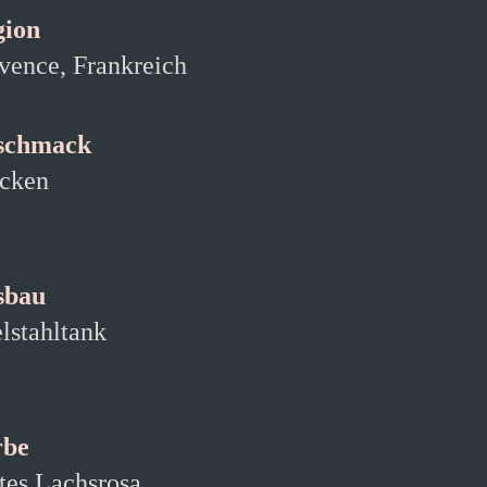
gion
vence, Frankreich
schmack
cken
sbau
lstahltank
rbe
tes Lachsrosa