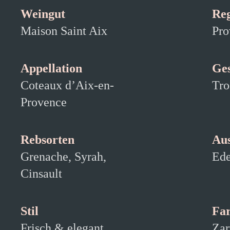
Weingut
Re
Maison Saint Aix
Pro
Appellation
Ge
Coteaux d’Aix-en-
Tro
Provence
Rebsorten
Au
Grenache, Syrah,
Ede
Cinsault
Stil
Fa
Frisch & elegant
Zar