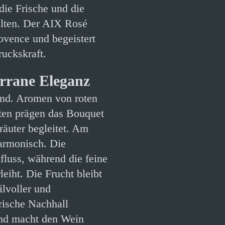
die Frische und die
alten. Der AIX Rosé
ovence und begeistert
ruckskraft.
rrane Eleganz
end. Aromen von roten
oten prägen das Bouquet
äuter begleitet. Am
armonisch. Die
fluss, während die feine
eiht. Die Frucht bleibt
ilvoller und
rische Nachhall
 und macht den Wein