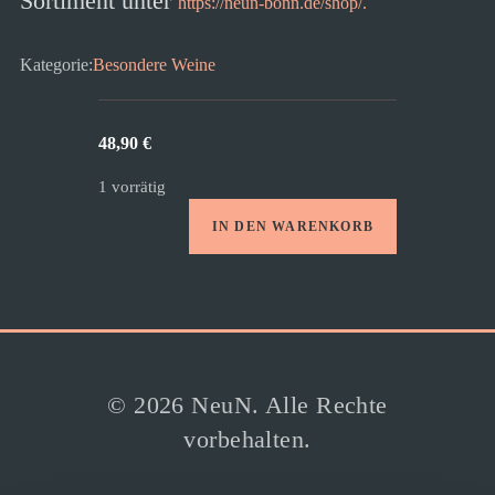
Sortiment unter
https://neun-bonn.de/shop/.
Kategorie:
Besondere Weine
48,90
€
1 vorrätig
IN DEN WARENKORB
Riesling
Grünlack
GG
Menge
© 2026 NeuN. Alle Rechte
vorbehalten.