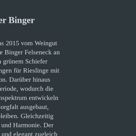
er Binger
hs 2015 vom Weingut
e Binger Felseneck an
n grünem Schiefer
ngen für Rieslinge mit
ion. Darüber hinaus
periode, wodurch die
enspektrum entwickeln
orgfalt ausgebaut,
leiben. Gleichzeitig
e und Harmonie. Der
l und elegant zugleich