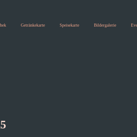
thek
Getränkekarte
Speisekarte
Bildergalerie
Eve
15