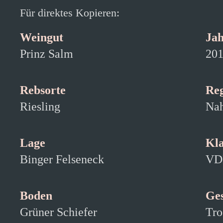
Für direktes Kopieren:
Weingut
Ja
Prinz Salm
20
Rebsorte
Re
Riesling
Nah
Lage
Kla
Binger Felseneck
VDP
Boden
Ge
Grüner Schiefer
Tro