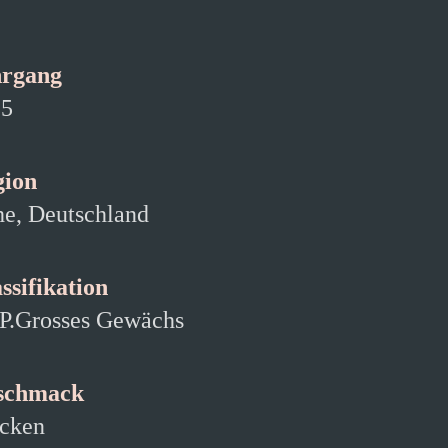
hrgang
15
gion
e, Deutschland
ssifikation
.Grosses Gewächs
schmack
cken