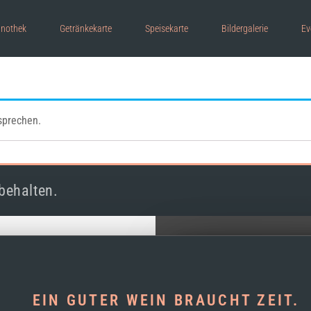
inothek
Getränkekarte
Speisekarte
Bildergalerie
Ev
sprechen.
behalten.
EIN GUTER WEIN BRAUCHT ZEIT.