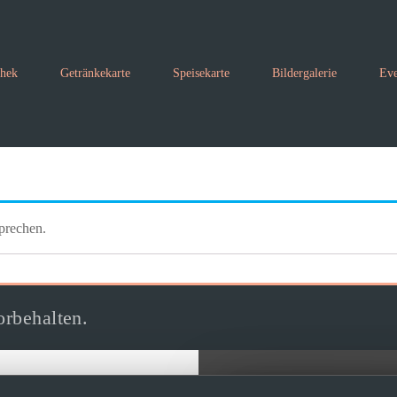
thek
Getränkekarte
Speisekarte
Bildergalerie
Eve
prechen.
rbehalten.