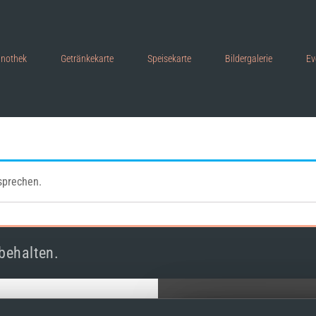
inothek
Getränkekarte
Speisekarte
Bildergalerie
Ev
sprechen.
behalten.