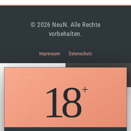
© 2026 NeuN. Alle Rechte
vorbehalten.
Impressum
Datenschutz
×
NEUN VINOTHEK
18
Wir verwenden Cookies, um dir die
bestmögliche Erfahrung auf unserer
Website zu bieten.
Akzeptieren
Ablehnen
Einstellungen