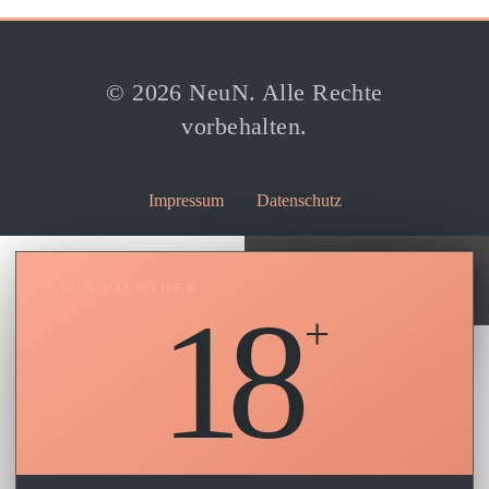
© 2026 NeuN. Alle Rechte
vorbehalten.
Impressum
Datenschutz
×
NEUN VINOTHEK
18
Wir verwenden Cookies, um dir die
bestmögliche Erfahrung auf unserer
Website zu bieten.
Akzeptieren
Ablehnen
Einstellungen