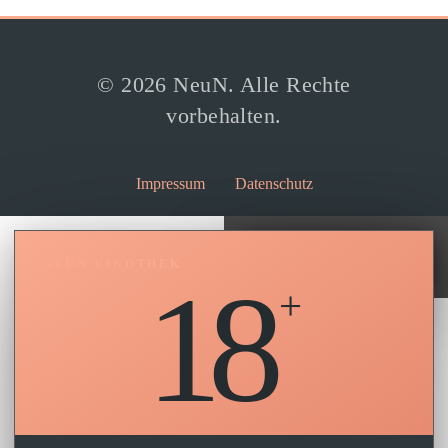
© 2026 NeuN. Alle Rechte
vorbehalten.
Impressum
Datenschutz
×
NEUN VINOTHEK
18
Wir verwenden Cookies, um dir die
bestmögliche Erfahrung auf unserer
Website zu bieten.
Akzeptieren
Ablehnen
Einstellungen