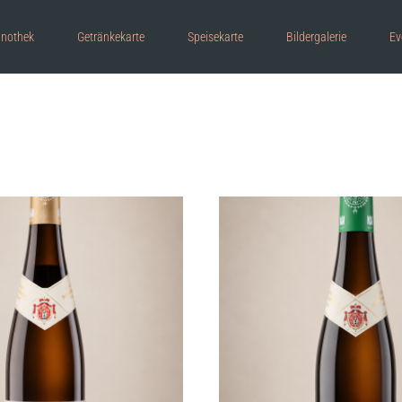
inothek
Getränkekarte
Speisekarte
Bildergalerie
Ev