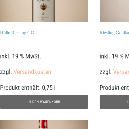
Hölle Riesling GG
Riesling Goldl
36,90
€
210,00
€
inkl. 19 % MwSt.
inkl. 19 % 
zzgl.
Versandkosten
zzgl.
Versa
Produkt enthält: 0,75
l
Produkt ent
IN DEN WARENKORB