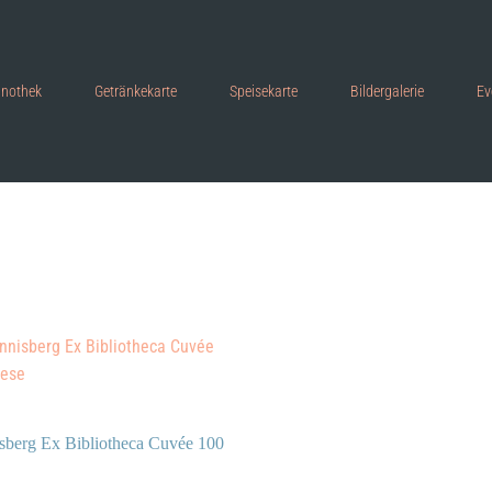
inothek
Getränkekarte
Speisekarte
Bildergalerie
Ev
sberg Ex Bibliotheca Cuvée 100